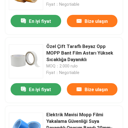
Fiyat：Negotiable
Ürünler
En iyi fiyat
Bize ulaşın
BOPP Yapışkan Bant
Özel Çift Taraflı Beyaz Opp
Kraft Kağıt Yapışkan Bant
MOPP Bant Film Astarı Yüksek
Sıcaklığa Dayanıklı
MOQ：2.000 rulo
PET Yapışkan Bant
Fiyat：Negotiable
PVC Yapışkan Bant
En iyi fiyat
Bize ulaşın
BOPP Bant Jumbo Rulo
Elektrik Mavisi Mopp Filmi
Yakalama Güvenliği Suya
Fiberglas Yapışkan Bant
Dayanıklı Onarım Bandı 20mm-