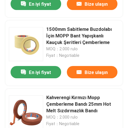
En iyi fiyat
Bize ulaşın
1500mm Sabitleme Buzdolabı
İçin MOPP Bant Yapışkanlı
Kauçuk Şeritleri Çemberleme
MOQ：2.000 rulo
Fiyat：Negotiable
En iyi fiyat
Bize ulaşın
Kahverengi Kırmızı Mopp
Çemberleme Bandı 25mm Hot
Melt Sızdırmazlık Bandı
MOQ：2.000 rulo
Fiyat：Negotiable