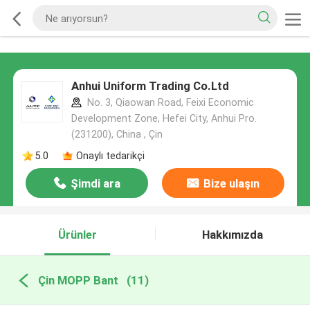
Anhui Uniform Trading Co.Ltd
No. 3, Qiaowan Road, Feixi Economic
Development Zone, Hefei City, Anhui Pro.
(231200), China , Çin
5.0
Onaylı tedarikçi
Şimdi ara
Bize ulaşın
Ürünler
Hakkımızda
Çin MOPP Bant
(11)