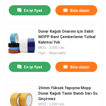
En iyi fiyat
Bize ulaşın
Duvar Kağıdı Onarımı için Sabit
MOPP Bant Çemberleme Tutkal
Kalıntısı Yok
MOQ：2.000 rulo
Fiyat：Negotiable
En iyi fiyat
Bize ulaşın
Ana sayfa
24mm Yüksek Yapışma Mopp
Hakkımızda
Duvar Kağıdı Tamir Bandı Sarı Su
Geçirmez
Kişiler
MOQ：2.000 rulo