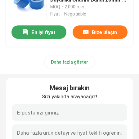
60mm
MOQ：2.000 rulo
Fiyat：Negotiable
Streç Film Rulosu
En iyi fiyat
Bize ulaşın
Ambalaj Yapışkan Bant
Poliimid Yapışkan Bant
Daha fazla göster
Köpük Yapışkan Bant
Mesaj bırakın
MOPP Bant
Sizi yakında arayacağız!
Koruyucu Film Rulosu
Kraft Kağıt Jumbo Rulo