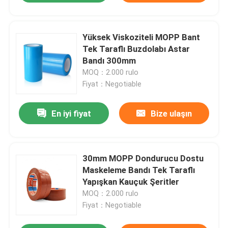
Yüksek Viskoziteli MOPP Bant
Tek Taraflı Buzdolabı Astar
Bandı 300mm
MOQ：2.000 rulo
Fiyat：Negotiable
En iyi fiyat
Bize ulaşın
30mm MOPP Dondurucu Dostu
Maskeleme Bandı Tek Taraflı
Yapışkan Kauçuk Şeritler
MOQ：2.000 rulo
Fiyat：Negotiable