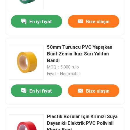
Ürünler
En iyi fiyat
Bize ulaşın
BOPP Yapışkan Bant
50mm Turuncu PVC Yapışkan
Kraft Kağıt Yapışkan Bant
Bant Zemin İkaz Sarı Yalıtım
Bandı
MOQ：5.000 rulo
PET Yapışkan Bant
Fiyat：Negotiable
PVC Yapışkan Bant
En iyi fiyat
Bize ulaşın
BOPP Bant Jumbo Rulo
Plastik Borular İçin Kırmızı Suya
Dayanıklı Elektrik PVC Polivinil
Fiberglas Yapışkan Bant
Klorür Bant