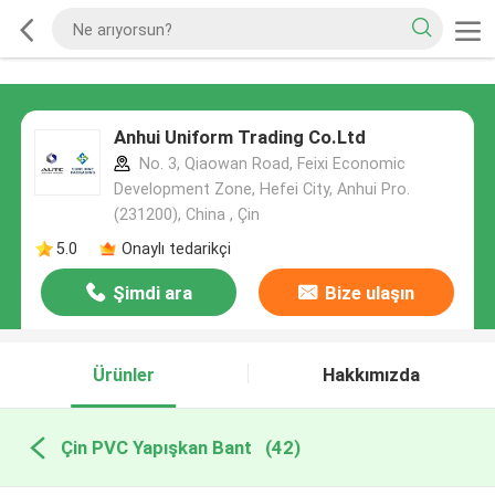
Anhui Uniform Trading Co.Ltd
No. 3, Qiaowan Road, Feixi Economic
Development Zone, Hefei City, Anhui Pro.
(231200), China , Çin
5.0
Onaylı tedarikçi
Şimdi ara
Bize ulaşın
Ürünler
Hakkımızda
Çin PVC Yapışkan Bant
(42)