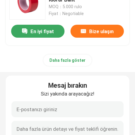
MOQ：5.000 rulo
Fiyat：Negotiable
Streç Film Rulosu
En iyi fiyat
Bize ulaşın
Ambalaj Yapışkan Bant
Poliimid Yapışkan Bant
Daha fazla göster
Köpük Yapışkan Bant
Mesaj bırakın
MOPP Bant
Sizi yakında arayacağız!
Koruyucu Film Rulosu
Kraft Kağıt Jumbo Rulo