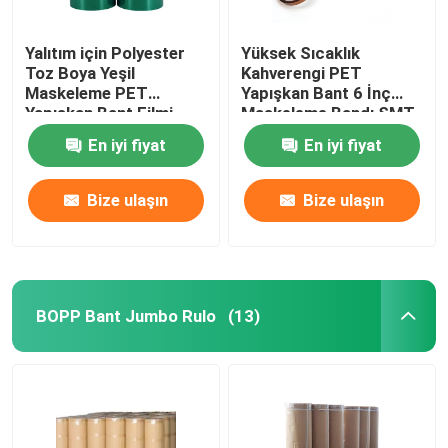
Yalıtım için Polyester
Yüksek Sıcaklık
Toz Boya Yeşil
Kahverengi PET
Maskeleme PET
Yapışkan Bant 6 İnç
Yapışkan Bant Filmi
Maskeleme Bandı SMT
Koruması
En iyi fiyat
En iyi fiyat
Bize ulaşın
Bize ulaşın
BOPP Bant Jumbo Rulo
(13)