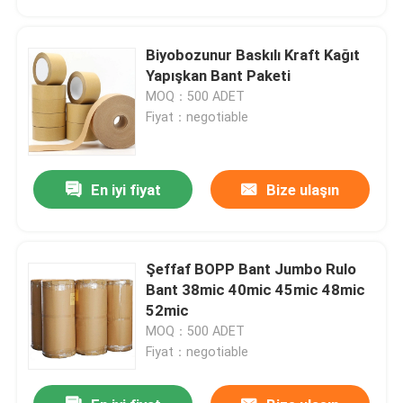
Biyobozunur Baskılı Kraft Kağıt
Yapışkan Bant Paketi
MOQ：500 ADET
Fiyat：negotiable
En iyi fiyat
Bize ulaşın
Şeffaf BOPP Bant Jumbo Rulo
Ev
Bant 38mic 40mic 45mic 48mic
52mic
MOQ：500 ADET
Ürün:% s
Fiyat：negotiable
Hakkımızda