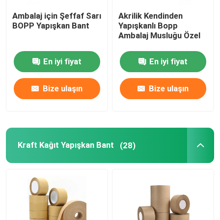
Ambalaj için Şeffaf Sarı
Akrilik Kendinden
MOPP Bant
BOPP Yapışkan Bant
Yapışkanlı Bopp
Ambalaj Musluğu Özel
Koruyucu Film Rulosu
En iyi fiyat
En iyi fiyat
Kraft Kağıt Jumbo Rulo
Bize ulaşın
Bize ulaşın
Statik Plastik Film
Kraft Kağıt Yapışkan Bant
(28)