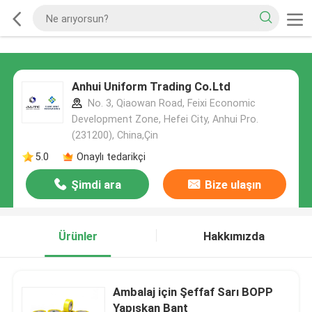
Anhui Uniform Trading Co.Ltd
No. 3, Qiaowan Road, Feixi Economic
Development Zone, Hefei City, Anhui Pro.
(231200), China,Çin
5.0
Onaylı tedarikçi
Şimdi ara
Bize ulaşın
Ürünler
Hakkımızda
Ambalaj için Şeffaf Sarı BOPP
Yapışkan Bant