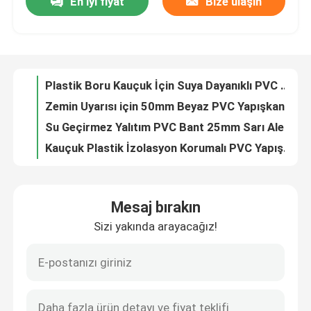
En iyi fiyat
Bize ulaşın
Plastik Boru Kauçuk İçin Suya Dayanıklı PVC Elektrik Yalıtım Bandı Beyaz 50mm
Zemin Uyarısı için 50mm Beyaz PVC Yapışkan Bant Elektrik Yalıtım Bandı
Fabrika turu
Su Geçirmez Yalıtım PVC Bant 25mm Sarı Aleve Dayanıklı
Kauçuk Plastik İzolasyon Korumalı PVC Yapışkan Bant 25mm Yeşil
Kalite kontrol
Kendinden Yapışkanlı Yalıtım Borusu PVC Maskeleme Bandı Mavi Renk 2 inç
4 İnç 30mm Maskeleme İçin Suya Dayanıklı Sarı PVC Yapışkan Bant
Bize Ulaşın
İletişim Kablolama için Kırmızı Kendinden Yapışkanlı PVC Bant 50mm
Elektrik Yalıtımı için 17mm 20mm Mavi PVC Yapışkan Bant Rulosu
İzolasyon için Gri Zemin Uyarısı Polivinil PVC Plastik Elektrik Bandı Jumbo Rulo
Bir teklif isteği
TÜV Polivinil Klorür PVC Yapışkan Bant 50mm Siyah Beyaz Çizgili
Mesaj bırakın
Yeşil Beyaz İzolasyon Polivinil PVC Bant Plastik Elektrik Bant Rulosu
BOPP Yapışkan Bant
Sizi yakında arayacağız!
Su Geçirmez Sızdırmazlık PVC Yapışkan Bant Jumbo Rulo Kırmızı Beyaz Yapışkansız
Klima Koruması için ODM RoHS Siyah Sarı Yalıtım Bandı PVC
Kraft Kağıt Yapışkan Bant
Elektrik Yalıtımı PVC Yapışkan Bant Mavi 50mm 48mm 25mm
Plastik Borular İçin Kırmızı Suya Dayanıklı Elektrik PVC Polivinil Klorür Bant
PET Yapışkan Bant