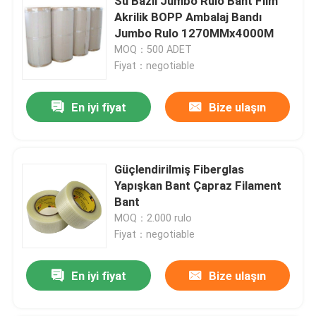
Su Bazlı Jumbo Rulo Bant Film
Akrilik BOPP Ambalaj Bandı
Jumbo Rulo 1270MMx4000M
MOQ：500 ADET
Fiyat：negotiable
En iyi fiyat
Bize ulaşın
Güçlendirilmiş Fiberglas
Yapışkan Bant Çapraz Filament
Bant
MOQ：2.000 rulo
Fiyat：negotiable
En iyi fiyat
Bize ulaşın