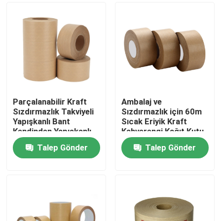
Parçalanabilir Kraft
Ambalaj ve
Sızdırmazlık Takviyeli
Sızdırmazlık için 60m
Yapışkanlı Bant
Sıcak Eriyik Kraft
Kendinden Yapışkanlı
Kahverengi Kağıt Kutu
Bant
Talep Gönder
Talep Gönder
Ana sayfa
Hakkımızda
Kişiler