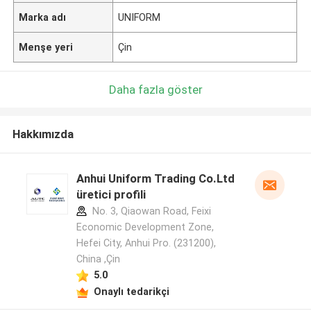
Marka adı
UNIFORM
Menşe yeri
Çin
Daha fazla göster
Hakkımızda
Anhui Uniform Trading Co.Ltd
üretici profili
No. 3, Qiaowan Road, Feixi
Economic Development Zone,
Hefei City, Anhui Pro. (231200),
China ,Çin
5.0
Onaylı tedarikçi