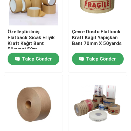
Ürünler
Özelleştirilmiş
Çevre Dostu Flatback
BOPP Yapışkan Bant
Flatback Sıcak Eriyik
Kraft Kağıt Yapışkan
Kraft Kağıt Bant
Bant 70mm X 50yards
50mmx150m
Kraft Kağıt Yapışkan Bant
Talep Gönder
Talep Gönder
PET Yapışkan Bant
PVC Yapışkan Bant
BOPP Bant Jumbo Rulo
Fiberglas Yapışkan Bant