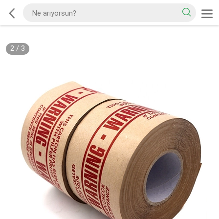
2
/
3