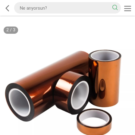
2
/
3