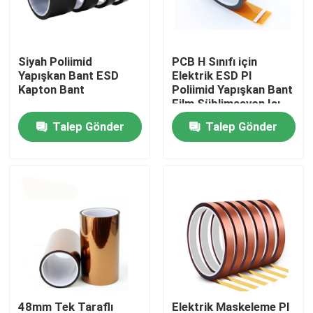
Fabrika turu
Siyah Poliimid
PCB H Sınıfı için
Yapışkan Bant ESD
Elektrik ESD PI
Kalite kontrol
Kapton Bant
Poliimid Yapışkan Bant
Film Süblimasyon Isı
Bandı
Talep Gönder
Talep Gönder
Bize Ulaşın
Bir teklif isteği
BOPP Yapışkan Bant
Kraft Kağıt Yapışkan Bant
PET Yapışkan Bant
48mm Tek Taraflı
Elektrik Maskeleme PI