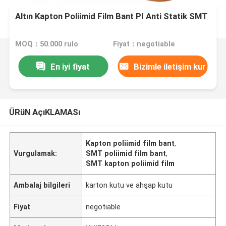
Altın Kapton Poliimid Film Bant PI Anti Statik SMT
MOQ：50.000 rulo
Fiyat：negotiable
En iyi fiyat
Bizimle iletişim kur
ÜRüN AçıKLAMASı
Kapton poliimid film bant
,
Vurgulamak:
SMT poliimid film bant
,
SMT kapton poliimid film
Ambalaj bilgileri
karton kutu ve ahşap kutu
Fiyat
negotiable