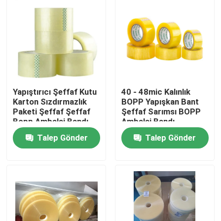
Yapıştırıcı Şeffaf Kutu
40 - 48mic Kalınlık
Karton Sızdırmazlık
BOPP Yapışkan Bant
Paketi Şeffaf Şeffaf
Şeffaf Sarımsı BOPP
Bopp Ambalaj Bandı
Ambalaj Bandı
Talep Gönder
Talep Gönder
Ev
Ürün:% s
Hakkımızda