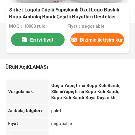
Şirket Logolu Güçlü Yapışkanlı Özel Logo Baskılı
Bopp Ambalaj Bandı Çeşitli Boyutları Destekler
MOQ：10000 rulo
Fiyat：negotiable
En iyi fiyat
Bizimle iletişim kur
ÜRüN AçıKLAMASı
Güçlü Yapıştırıcı Bopp Koli Bandı
,
Vurgulamak:
80mmYapıştırıcı Bopp Koli Bandı
,
Bopp Koli Bandı Suya Dayanıklı
Ambalaj bilgileri
palet
Fiyat
negotiable