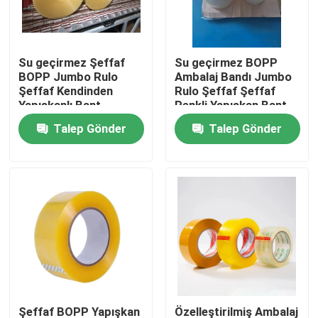
Fabrika turu
Su geçirmez Şeffaf
Su geçirmez BOPP
BOPP Jumbo Rulo
Ambalaj Bandı Jumbo
Kalite kontrol
Şeffaf Kendinden
Rulo Şeffaf Şeffaf
Yapışkanlı Bant
Renkli Yapışkan Bant
Talep Gönder
Talep Gönder
Bize Ulaşın
Bir teklif isteği
BOPP Yapışkan Bant
Kraft Kağıt Yapışkan Bant
PET Yapışkan Bant
Şeffaf BOPP Yapışkan
Özelleştirilmiş Ambalaj