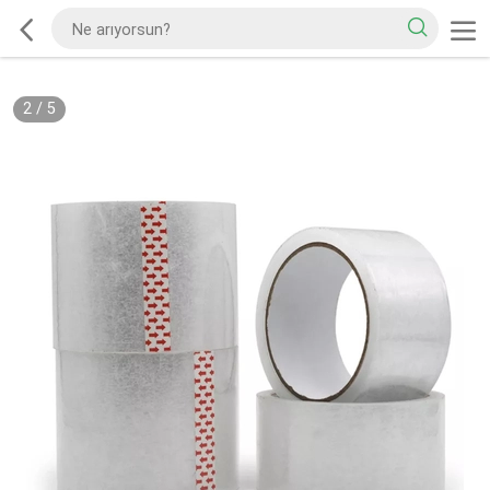
2
/
5