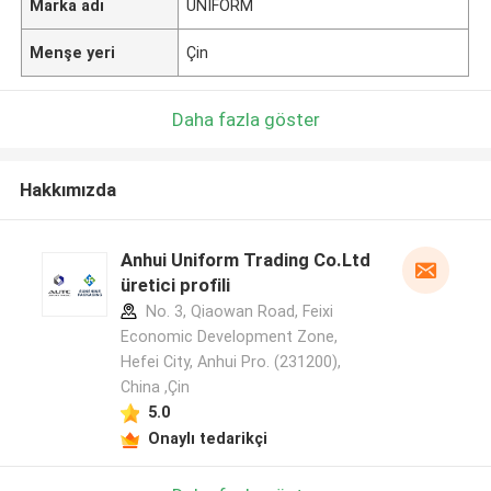
Marka adı
UNIFORM
Menşe yeri
Çin
Daha fazla göster
Hakkımızda
Anhui Uniform Trading Co.Ltd
üretici profili
No. 3, Qiaowan Road, Feixi
Economic Development Zone,
Hefei City, Anhui Pro. (231200),
China ,Çin
5.0
Onaylı tedarikçi