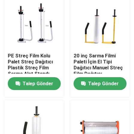
PE Streç Film Kolu
20 inç Sarma Filmi
Palet Streç Dağıtıcı
Paleti İçin El Tipi
Plastik Streç Film
Dağıtıcı Manuel Streç
Sarma Alet Standı
Film Dağıtıcı
Dağıtıcı ve Tutucu
Talep Gönder
Talep Gönder
Ev
Ürün:% s
Hakkımızda