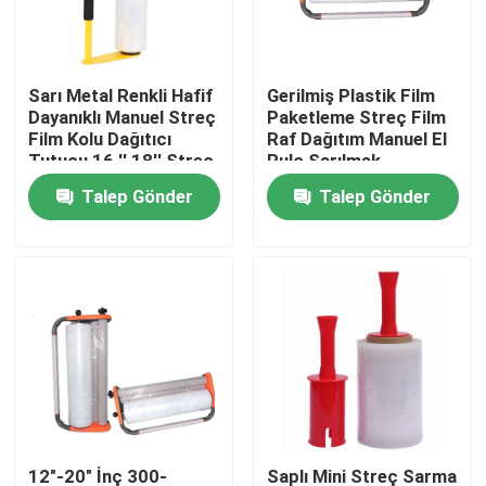
Fabrika turu
Sarı Metal Renkli Hafif
Gerilmiş Plastik Film
Dayanıklı Manuel Streç
Paketleme Streç Film
Kalite kontrol
Film Kolu Dağıtıcı
Raf Dağıtım Manuel El
Tutucu 16 '' 18'' Streç
Rulo Sarılmak
Film
Paketleme Makinesi
Talep Gönder
Talep Gönder
Bize Ulaşın
Bir teklif isteği
BOPP Yapışkan Bant
Kraft Kağıt Yapışkan Bant
PET Yapışkan Bant
12"-20" İnç 300-
Saplı Mini Streç Sarma