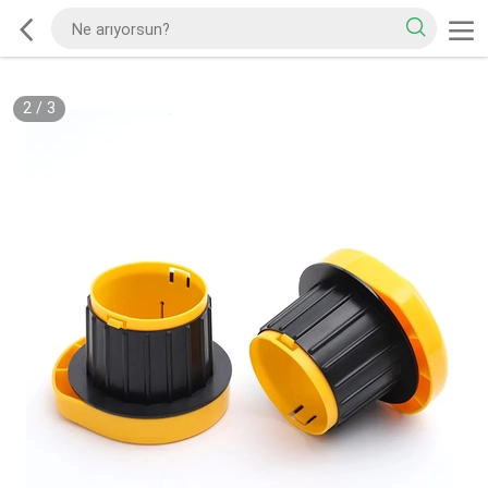
2
/
3