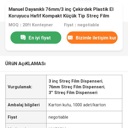
Manuel Dayanıklı 76mm/3 inç Çekirdek Plastik El
Koruyucu Hafif Kompakt Küçük Tip Streç Film
Sarma Dispenseri
MOQ：20ft Konteyner
Fiyat：negotiable
En iyi fiyat
Bizimle iletişim kur
ÜRüN AçıKLAMASı
3 inç Streç Film Dispenseri
,
Vurgulamak:
76mm Streç Film Dispenseri
,
3'' Streç Film Dispenseri
Ambalaj bilgileri
Karton kutu, 1000 adet/karton
Fiyat
negotiable